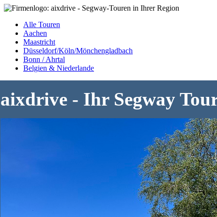
Alle Touren
Aachen
Maastricht
Düsseldorf/Köln/Mönchengladbach
Bonn / Ahrtal
Belgien & Niederlande
aixdrive - Ihr Segway Tour